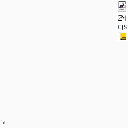
CJS
cht