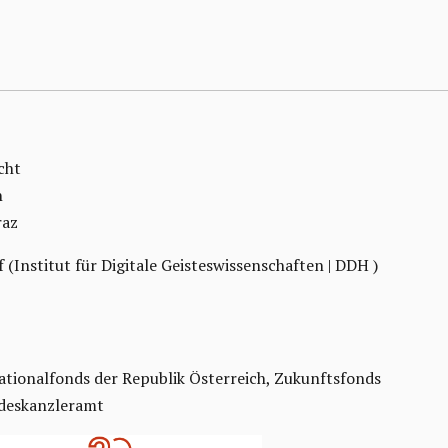
cht
n
raz
f (Institut für Digitale Geisteswissenschaften | DDH )
ationalfonds der Republik Österreich, Zukunftsfonds
ndeskanzleramt